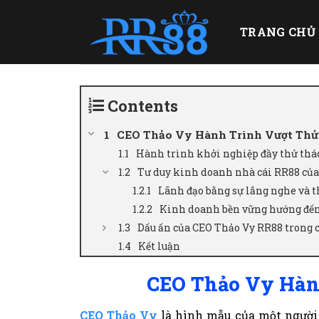
Skip
to
TRANG CHỦ
content
Contents
CEO Thảo Vy Hành Trình Vượt Thử
Hành trình khởi nghiệp đầy thử thá
Tư duy kinh doanh nhà cái RR88 củ
Lãnh đạo bằng sự lắng nghe và t
Kinh doanh bền vững hướng đến 
Dấu ấn của CEO Thảo Vy RR88 trong 
Kết luận
CEO Thảo Vy Hàn
CEO Thảo Vy
là hình mẫu của một người 