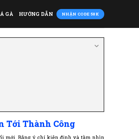
Á GÀ
HƯỚNG DẪN
NHẬN CODE 58K
n Tới Thành Công
i mới. Bằng ý chí kiên định và tầm nhìn