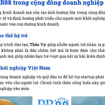
R88 trong cộng đồng doanh nghiệp 
g kinh doanh mà còn tạo ảnh hưởng lớn trong cộng đồ
c tế và định hướng phát triển cho người mới khởi nghiệ
 bước vào con đường kinh doanh.
 thế hệ trẻ
g trình đào tạo,
Thảo Vy
giúp nhiều người trẻ nhận ra gi
 không phải là dấu chấm hết mà là bước đệm cho thành
nh mẽ, giúp nhiều bạn trẻ vượt qua nỗi sợ hãi, kiên địn
khởi nghiệp Việt Nam
ng doanh nghiệp và quỹ đầu tư để hỗ trợ startup phát t
 cận vốn cho người trẻ. Chính tinh thần cống hiến này g
nghiệp yêu mến.