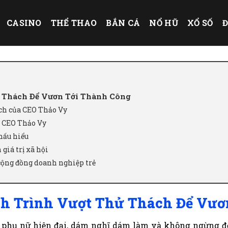
CASINO
THỂ THAO
BẮN CÁ
NỔ HŨ
XỔ SỐ
Đ
 Thách Để Vươn Tới Thành Công
ch của CEO Thảo Vy
a CEO Thảo Vy
hấu hiểu
giá trị xã hội
cộng đồng doanh nghiệp trẻ
h Trình Vượt Thử Thách Để Vươ
phụ nữ hiện đại, dám nghĩ dám làm và không ngừng đổ