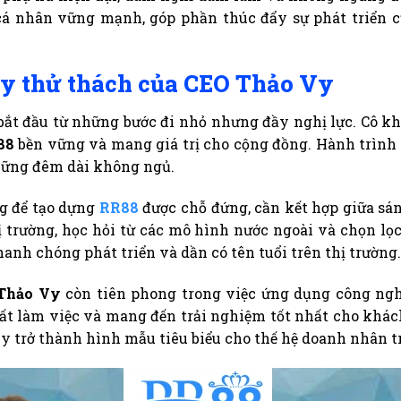
 cá nhân vững mạnh, góp phần thúc đẩy sự phát triển 
ầy thử thách của CEO Thảo Vy
ắt đầu từ những bước đi nhỏ nhưng đầy nghị lực. Cô kh
88
bền vững và mang giá trị cho cộng đồng. Hành trình 
những đêm dài không ngủ.
ng để tạo dựng
RR88
được chỗ đứng, cần kết hợp giữa sáng
ị trường, học hỏi từ các mô hình nước ngoài và chọn lọ
anh chóng phát triển và dần có tên tuổi trên thị trường.
Thảo Vy
còn tiên phong trong việc ứng dụng công ngh
suất làm việc và mang đến trải nghiệm tốt nhất cho khác
 trở thành hình mẫu tiêu biểu cho thế hệ doanh nhân t