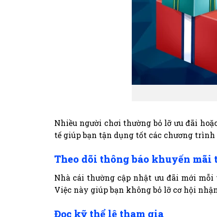
Nhiều người chơi thường bỏ lỡ ưu đãi ho
tế giúp bạn tận dụng tốt các chương trình
Theo dõi thông báo khuyến mãi
Nhà cái thường cập nhật ưu đãi mới mỗi 
Việc này giúp bạn không bỏ lỡ cơ hội nhận t
Đọc kỹ thể lệ tham gia