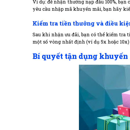
Ví dụ: để nhận thưởng nạp đầu 100%, bạn c
yêu cầu nhập mã khuyến mãi, bạn hãy kiểm
Kiểm tra tiền thưởng và điều kiệ
Sau khi nhận ưu đãi, bạn có thể kiểm tra 
một số vòng nhất định (ví dụ 5x hoặc 10x) 
Bí quyết tận dụng khuyến