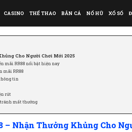
CASINO
THỂ THAO
BẮN CÁ
NỔ HŨ
XỔ SỐ
Đ
hủng Cho Người Chơi Mới 2025
ến mãi RR88 nổi bật hiện nay
ến mãi RR88
thông tin
ện rút
 tránh mất thưởng
 – Nhận Thưởng Khủng Cho Ngư