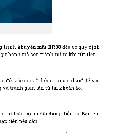
ng trình
khuyến mãi RR88
đều có quy định
g nhanh mà còn tránh rủi ro khi rút tiền.
Sau đó, vào mục “Thông tin cá nhân” để xác
à tránh gian lận từ tài khoản ảo.
 thị toàn bộ ưu đãi đang diễn ra. Bạn chỉ
ạp tiền nếu cần.