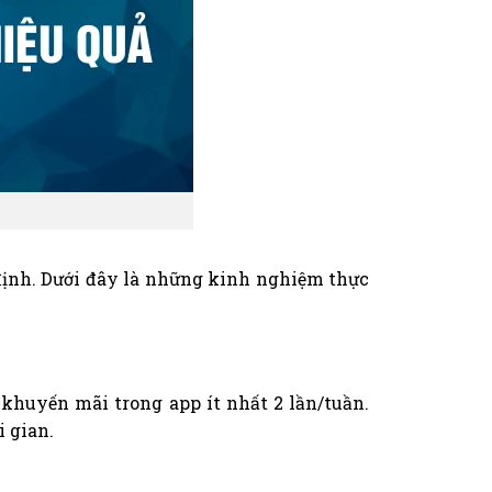
định. Dưới đây là những kinh nghiệm thực
khuyến mãi trong app ít nhất 2 lần/tuần.
i gian.