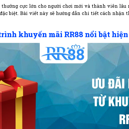
thưởng cực lớn cho người chơi mới và thành viên lâu n
 đặc biệt. Bài viết này sẽ hướng dẫn chi tiết cách nhận 
trình khuyến mãi RR88 nổi bật hiện