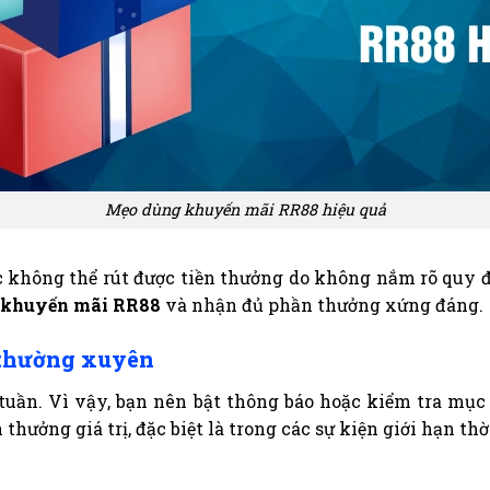
Mẹo dùng khuyến mãi RR88 hiệu quả
ặc không thể rút được tiền thưởng do không nắm rõ quy 
khuyến mãi RR88
và nhận đủ phần thưởng xứng đáng.
 thường xuyên
tuần. Vì vậy, bạn nên bật thông báo hoặc kiểm tra mục 
hưởng giá trị, đặc biệt là trong các sự kiện giới hạn thờ