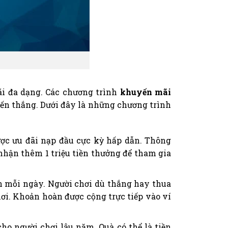
ãi đa dạng. Các chương trình
khuyến mãi
iến thắng. Dưới đây là những chương trình
ợc ưu đãi nạp đầu cực kỳ hấp dẫn. Thông
 nhận thêm 1 triệu tiền thưởng để tham gia
n mỗi ngày. Người chơi dù thắng hay thua
chơi. Khoản hoàn được cộng trực tiếp vào ví
o người chơi lâu năm. Quà có thể là tiền