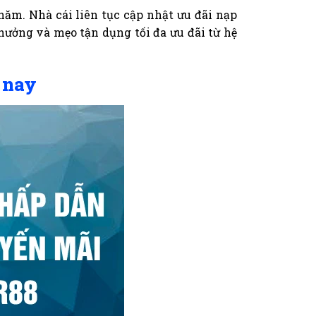
ăm. Nhà cái liên tục cập nhật ưu đãi nạp
thưởng và mẹo tận dụng tối đa ưu đãi từ hệ
 nay