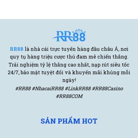
RR88
là nhà cái trực tuyến hàng đầu châu Á, nơi
quy tụ hàng triệu cược thủ đam mê chiến thắng.
Trải nghiệm tỷ lệ thắng cao nhất, nạp rút siêu tốc
24/7, bảo mật tuyệt đối và khuyến mãi khủng mỗi
ngày!
#RR88 #NhacaiRR88 #LinkRR88 #RR88Casino
#RR88COM
SẢN PHẨM HOT