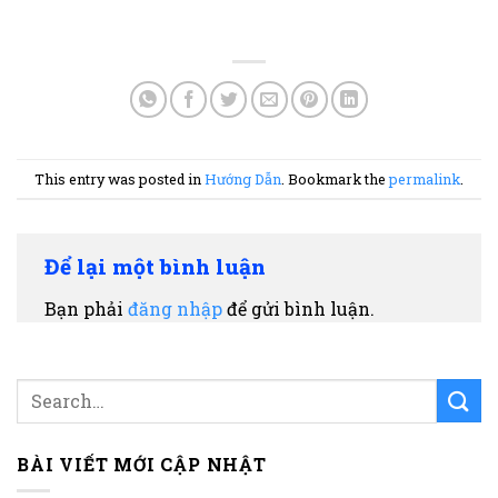
This entry was posted in
Hướng Dẫn
. Bookmark the
permalink
.
Để lại một bình luận
Bạn phải
đăng nhập
để gửi bình luận.
BÀI VIẾT MỚI CẬP NHẬT