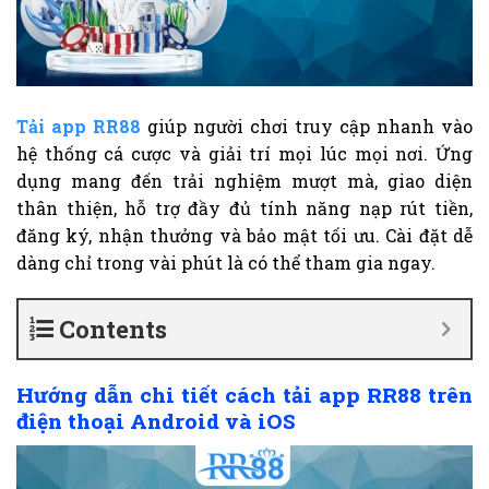
Tải app RR88
giúp người chơi truy cập nhanh vào
hệ thống cá cược và giải trí mọi lúc mọi nơi. Ứng
dụng mang đến trải nghiệm mượt mà, giao diện
thân thiện, hỗ trợ đầy đủ tính năng nạp rút tiền,
đăng ký, nhận thưởng và bảo mật tối ưu. Cài đặt dễ
dàng chỉ trong vài phút là có thể tham gia ngay.
Contents
Hướng dẫn chi tiết cách tải app RR88 trên
điện thoại Android và iOS