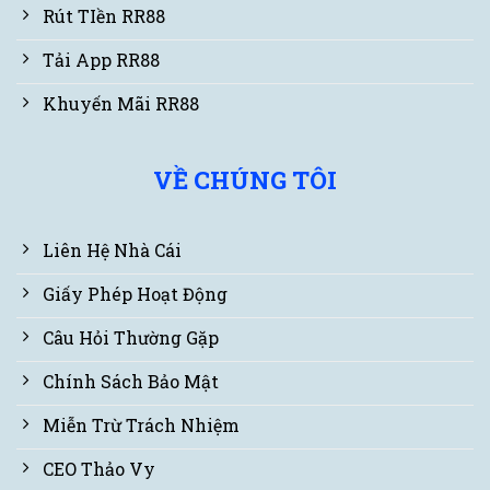
Rút TIền RR88
Tải App RR88
Khuyến Mãi RR88
VỀ CHÚNG TÔI
Liên Hệ Nhà Cái
Giấy Phép Hoạt Động
Câu Hỏi Thường Gặp
Chính Sách Bảo Mật
Miễn Trừ Trách Nhiệm
CEO Thảo Vy