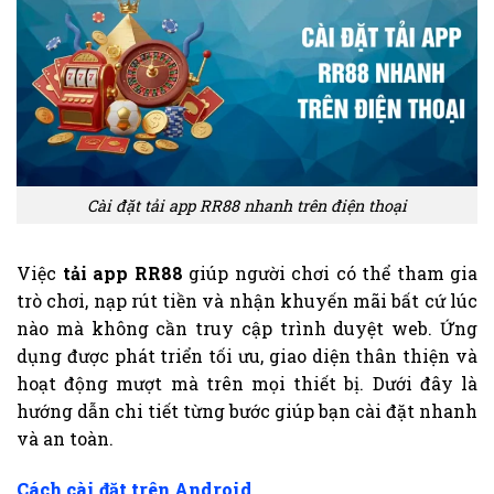
Cài đặt tải app RR88 nhanh trên điện thoại
Việc
tải app RR88
giúp người chơi có thể tham gia
trò chơi, nạp rút tiền và nhận khuyến mãi bất cứ lúc
nào mà không cần truy cập trình duyệt web. Ứng
dụng được phát triển tối ưu, giao diện thân thiện và
hoạt động mượt mà trên mọi thiết bị. Dưới đây là
hướng dẫn chi tiết từng bước giúp bạn cài đặt nhanh
và an toàn.
Cách cài đặt trên Android