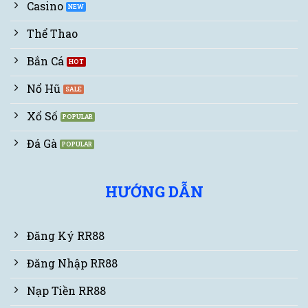
Casino
Thể Thao
Bắn Cá
Nổ Hũ
Xổ Số
Đá Gà
HƯỚNG DẪN
Đăng Ký RR88
Đăng Nhập RR88
Nạp Tiền RR88