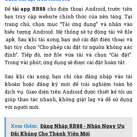
Để
tải app RR88
cho điện thoại Android, trước tiên
bạn truy cập website chính thức của nền tảng. Tại
trang chủ, chọn mục “Tải ứng dụng” và nhấn vào
biểu tượng Android. Hệ thống sẽ tự động tải về file
.apk
. Sau khi tải xong, bạn mở cài đặt điện thoại và
bật tùy chọn “Cho phép cài đặt từ nguồn không xác
định”. Tiếp đó, mở file vừa tải và chọn “Cài đặt”.
Trong vài phút, ứng dụng sẽ được cài đặt hoàn tất.
Sau khi cài xong, bạn chỉ cần đăng nhập vào tài
khoản hoặc đăng ký mới để trải nghiệm toàn bộ
dịch vụ. Giao diện trên Android được thiết kế tối ưu
giúp thao tác nhanh, không giật lag và dễ sử dụng
với người mới.
Xem thêm:
Đăng Nhập RR88 - Nhận Ngay Ưu
Đãi Khủng Cho Thành Viên Mới