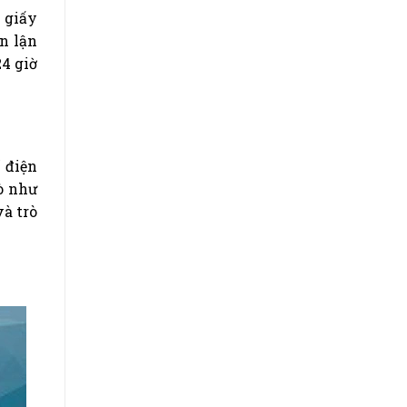
 giấy
n lận
4 giờ
 điện
rò như
và trò