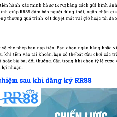
i tiến hành xác minh hồ sơ (KYC) bằng cách gửi hình ảnh
inh giúp RR88 đảm bảo người dùng thật, ngăn chặn gia
ng thường quá trình xét duyệt mất vài giờ hoặc tối đa 2
 sẽ cho phép bạn nạp tiền. Bạn chọn ngân hàng hoặc ví
au khi tiền vào tài khoản, bạn có thể bắt đầu chơi các t
t hoặc bài bài đổi thưởng. Cẩn trọng khi chọn tỷ lệ cược 
 lợi nhuận.
 nghiệm sau khi đăng ký RR88