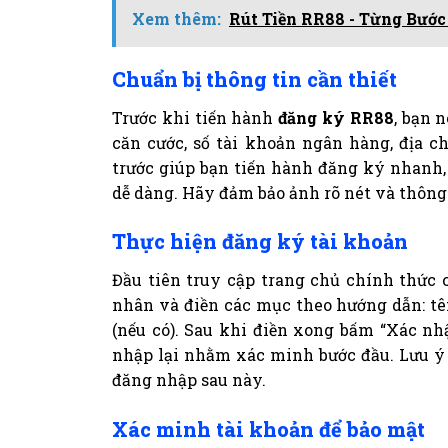
Xem thêm:
Rút Tiền RR88 - Từng Bướ
Chuẩn bị thông tin cần thiết
Trước khi tiến hành
đăng ký RR88
, bạn 
căn cước, số tài khoản ngân hàng, địa c
trước giúp bạn tiến hành đăng ký nhanh,
dễ dàng. Hãy đảm bảo ảnh rõ nét và thông 
Thực hiện đăng ký tài khoản
Đầu tiên truy cập trang chủ chính thức 
nhân và điền các mục theo hướng dẫn: tên
(nếu có). Sau khi điền xong bấm “Xác nh
nhập lại nhằm xác minh bước đầu. Lưu ý 
đăng nhập sau này.
Xác minh tài khoản để bảo mật