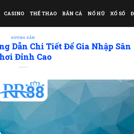
CASINO
THỂ THAO
BẮN CÁ
NỔ HŨ
XỔ SỐ
Đ
HƯỚNG DẪN
g Dẫn Chi Tiết Để Gia Nhập Sân
hơi Đỉnh Cao