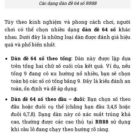
Các dạng dàn đề 64 số RR88
Tùy theo kinh nghiệm và phong cách chơi, người
chơi có thể chọn nhiều dạng
dàn đề 64 số
khác
nhau. Dưới đây là những loại dàn được đánh giá hiệu
quả và phổ biến nhất.
Dàn đề 64 số theo tổng:
Dàn này được lập dựa
trên tổng hai chữ số cuối của kết quả. Ví dụ, nếu
tổng 9 đang có xu hướng nổ nhiều, bạn sẽ chọn
toàn bộ các số có tổng bằng 9. Đây là kiểu đánh an
toàn, ổn định và dễ áp dụng.
Dàn đề 64 số theo đầu – đuôi:
Bạn chọn số theo
đầu hoặc đuôi cụ thể (chẳng hạn đầu 3,4,5 hoặc
đuôi 6,7,8). Dạng dàn này có xác suất trúng khá
cao, thường được các cao thủ tại
RR88
sử dụng
khi cầu lô đang chạy theo hướng rõ ràng.