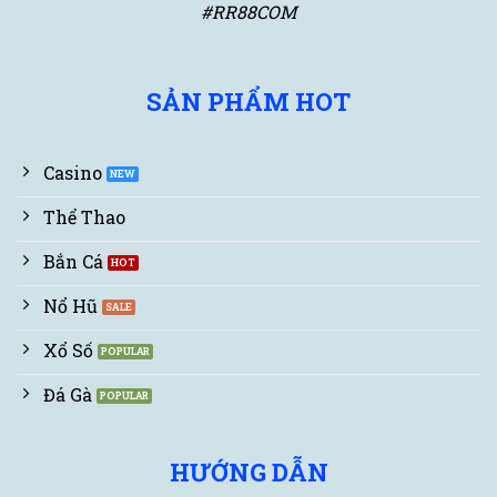
#RR88COM
SẢN PHẨM HOT
Casino
Thể Thao
Bắn Cá
Nổ Hũ
Xổ Số
Đá Gà
HƯỚNG DẪN