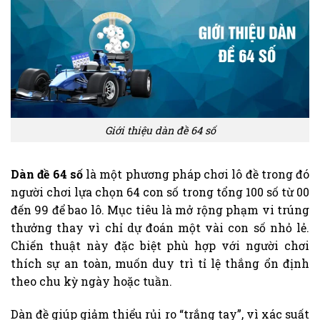
Giới thiệu dàn đề 64 số
Dàn đề 64 số
là một phương pháp chơi lô đề trong đó
người chơi lựa chọn 64 con số trong tổng 100 số từ 00
đến 99 để bao lô. Mục tiêu là mở rộng phạm vi trúng
thưởng thay vì chỉ dự đoán một vài con số nhỏ lẻ.
Chiến thuật này đặc biệt phù hợp với người chơi
thích sự an toàn, muốn duy trì tỉ lệ thắng ổn định
theo chu kỳ ngày hoặc tuần.
Dàn đề giúp giảm thiểu rủi ro “trắng tay”, vì xác suất