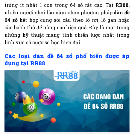
trúng ít nhất 1 con trong 64 số rất cao. Tại
RR88
,
nhiều người chơi lâu năm chọn phương pháp
dàn đề
64 số
kết hợp cùng soi cầu theo lô rơi, lô gan hoặc
cầu bạch thủ để nâng cao hiệu quả. Đây là một trong
những kỹ thuật mang tính chiến lược nhất trong
lĩnh vực cá cược số học hiện đại.
Các loại dàn đề 64 số phổ biến được áp
dụng tại RR88